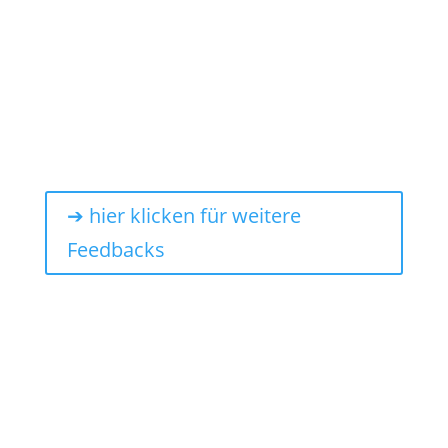
Spaß daran habe und am Montag direkt in die
Umsetzung gehe“
Beate Kracht
Staatl.geprüfte Betriebswirtin
➔ hier klicken für weitere
Feedbacks