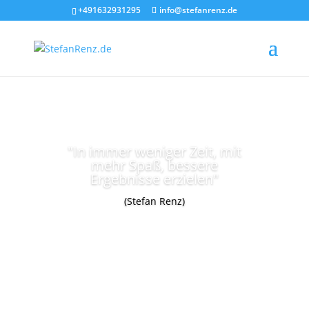
+491632931295
info@stefanrenz.de
"In immer weniger Zeit, mit
mehr Spaß, bessere
Ergebnisse erzielen"
(Stefan Renz)